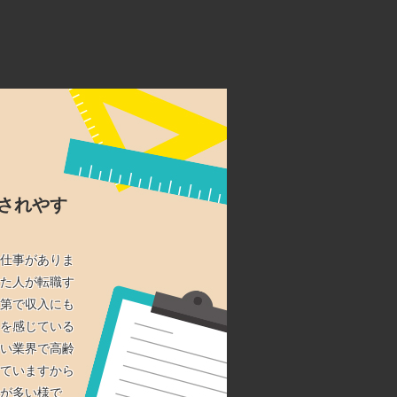
されやす
仕事がありま
た人が転職す
第で収入にも
を感じている
い業界で高齢
ていますから
が多い様で